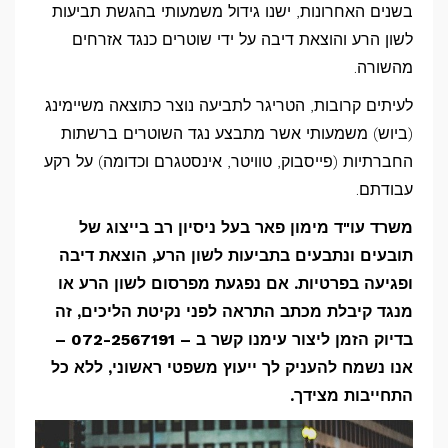
לשון
בשנים האחרונות, ישנו גידול משמעותי בהגשת תביעות
הרע
לשון הרע והוצאת דיבה על ידי שוטרים כנגד אזרחים
והוצאת
מהשורה.
דיבה
לעיתים קרובות, הטריגר לתביעה נוצר כתוצאה משיימינג
של
(ביוש) משמעותי אשר מתבצע נגד השוטרים ברשתות
שוטרים
החברתיות (פייסבוק, טוויטר, אינסטגרם וכדומה) על רקע
כנגד
עבודתם.
אזרחים
משרד עו"ד מימון פאר בעל ניסיון רב בייצוג של
תובעים ונתבעים בתביעות לשון הרע, הוצאת דיבה
ופגיעה בפרטיות. אם נפגעת מפרסום לשון הרע או
מנגד קיבלת מכתב התראה לפני נקיטת הליכים, זה
בדיוק הזמן ליצור עימנו קשר ב – 072-2567191 –
אנו נשמח להעניק לך ייעוץ משפטי ראשוני, ללא כל
התחייבות מצידך.