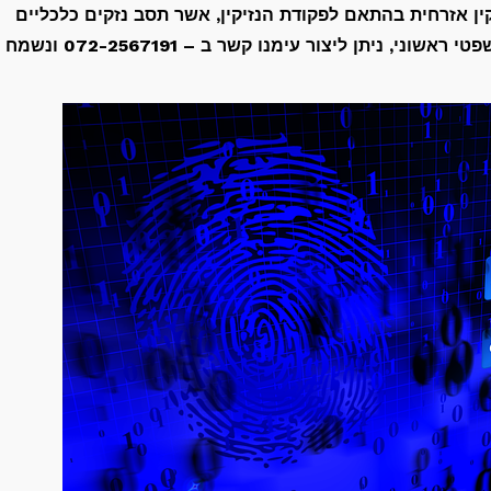
ין אזרחית בהתאם לפקודת הנזיקין, אשר תסב נזקים כלכליים
משמעותיים לפוגע (המפרסם) – לקבלת ייעוץ משפטי ראשוני, ניתן ליצור עימנו קשר ב – 072-2567191 ונשמח