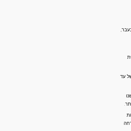
עבר,
ת
ם של עד
נו
תר.
את
דחה