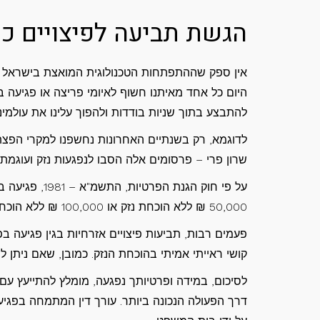
הגשת תביעה לפיצויים כס
אין ספק שההתפתחות הטכנולוגית המואצת בישראל ו
היום כל אחד מאיתנו חשוף לאיומי פריצה או פגיעה בפ
להתבצע בתוך שניות בודדות ולהפוך עלינו את עולמינו
לדוגמא, רק בשנתיים האחרונות נחשפנו למקרי הפצת 
שרון פרי – פרסומים אלה הסבו לנפגעות נזק ועוגמת
על פי חוק הגנ
50,000 ₪ ללא הוכחת נזק או 100,000 ₪ ללא הוכחת נזק במידה ויוכח בבית המשפט כי למפרסם הייתה כוונת זדון.
פעמים רבות, תביעות פיצויים אזרחיות בגין פגיעה בפ
קושי ראייתי אמיתי בהוכחת הנזק. כמובן, שאם ניתן לה
לסיכום, במידה ופרטיותך נפגעה, מומלץ להתייעץ עם 
דרך הפעולה הנכונה ביותר. עורך דין המתמחה בפגיע