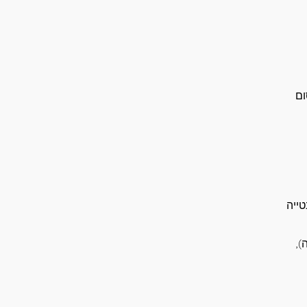
ום
ייה
וכדומה),